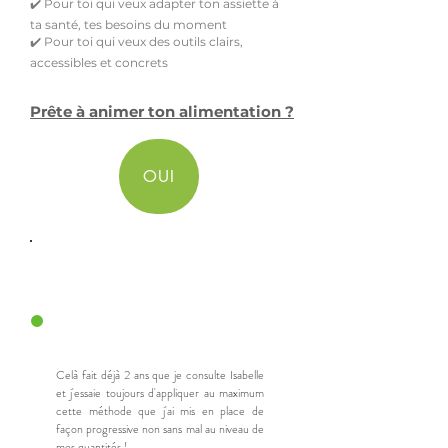
✔️ Pour toi qui veux adapter ton assiette à
ta santé, tes besoins du moment
✔️ Pour toi qui veux des outils clairs,
accessibles et concrets
Prête à animer ton alimentation ?
OUI
TEMOIGNAGES
Celà fait déjà 2 ans que je consulte Isabelle
et j'essaie toujours d'appliquer au maximum
cette méthode que j'ai mis en place de
façon progressive non sans mal au niveau de
mes quantités !