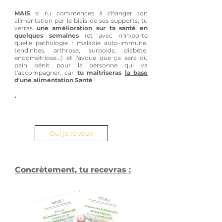
MAIS
si tu commences à changer ton
alimentation par le biais de ses supports, tu
verras
une amélioration sur ta santé en
quelques semaines
(et avec n'importe
quelle pathologie : maladie auto-immune,
tendinites, arthrose, surpoids, diabète,
endométriose...) et j'avoue que ça sera du
pain bénit pour la personne qui va
t'accompagner, car
tu maîtriseras
la base
d'une alimentation Santé
!
Tu souhaites retrouver du bon sens dans
ton alimentation sans prise de tête?
Oui je le veux
Concrètement, tu recevras :