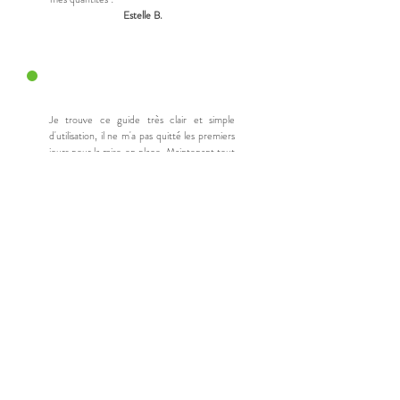
Estelle B.
Je trouve ce guide très clair et simple
d'utilisation, il ne m'a pas quitté les premiers
jours pour la mise en place. Maintenant tout
est automatisé pour moi ! Merci beaucoup,
Isabelle.
Michèle B.
L'utilisation des livrets permet de prendre de
nouvelles habitudes assez rapidemment, et
sans prise de tête. Les différentes couleurs
permettent d'identifier facilement les
catégories aliementaires.
Marie-france D.