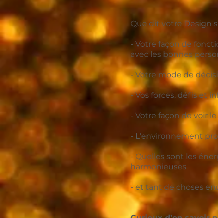
Que dit votre Design s
- Votre façon de fonct
avec les bonnes perso
- Votre mode de décisi
- Vos forces, défis et i
- Votre façon de voir 
- L'environnement pro
- Quelles sont les éne
harmonieuses
- et tant de choses enco
Curieux d'en savoir 