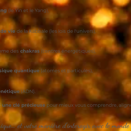
ing
(le Yin et le Yang),
 de vie
de la Kabbale (les lois de l'univers),
tème des
chakras
(centres énergétiques),
sique quantique
(atomes et particules),
énétique
(ADN)
.
 une clé précieuse
pour mieux vous comprendre, aligner
nique… et votre manière d'interagir avec le monde 