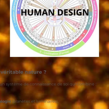
véritable nature ?
un système de connaissance de soi qui combine :
ologie
(planètes et luminaires),