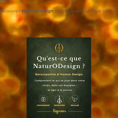
 découvrez
NaturODesign
, une approche unique pour e