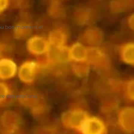
, au bon moment et
re des relations