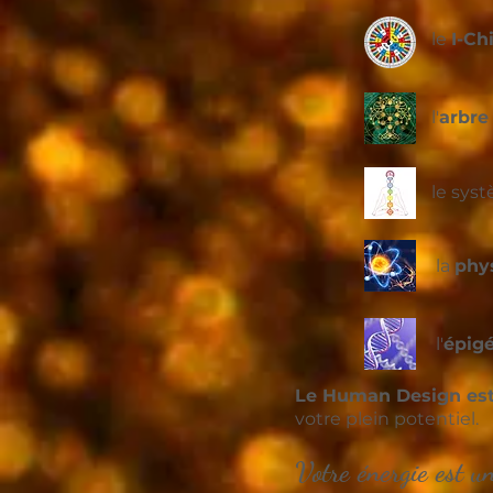
le
I-Ch
l'
arbre
le sys
la
phy
l'
épig
Le Human Design est
votre plein potentiel.
Votre énergie est u