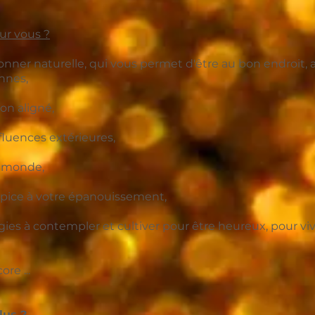
ur vous ?
ionner naturelle, qui vous permet d'être au bon endroit
nnes,
on aligné,
nfluences extérieures,
le monde,
pice à votre épanouissement,
rgies à contempler et cultiver pour être heureux,
pour viv
re ...
plus ?