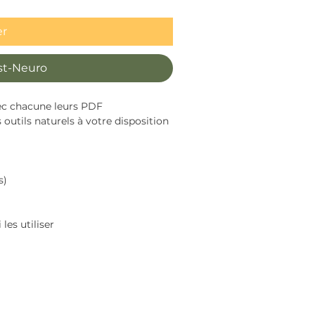
er
st-Neuro
ec chacune leurs PDF
outils naturels à votre disposition
s)
es utiliser